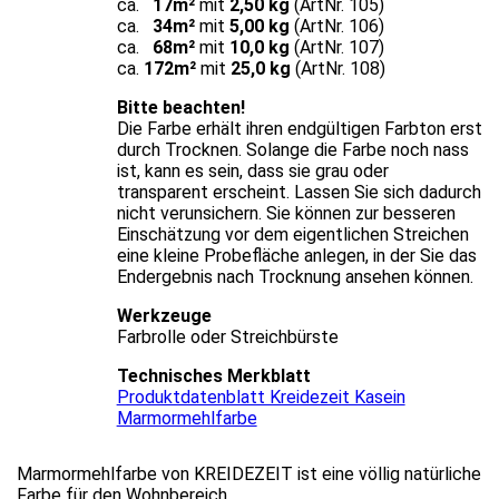
ca.
17m²
mit
2,50 kg
(ArtNr. 105)
ca.
34m²
mit
5,00 kg
(ArtNr. 106)
ca.
68m²
mit
10,0 kg
(ArtNr. 107)
ca.
172m²
mit
25,0 kg
(ArtNr. 108)
Bitte beachten!
Die Farbe erhält ihren endgültigen Farbton erst
durch Trocknen. Solange die Farbe noch nass
ist, kann es sein, dass sie grau oder
transparent erscheint. Lassen Sie sich dadurch
nicht verunsichern. Sie können zur besseren
Einschätzung vor dem eigentlichen Streichen
eine kleine Probefläche anlegen, in der Sie das
Endergebnis nach Trocknung ansehen können.
Werkzeuge
Farbrolle oder Streichbürste
Technisches Merkblatt
Produktdatenblatt Kreidezeit Kasein
Marmormehlfarbe
Marmormehlfarbe von KREIDEZEIT ist eine völlig natürliche
Farbe für den Wohnbereich.